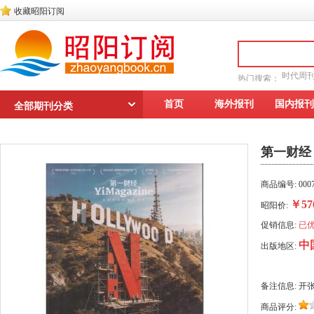
收藏昭阳订阅
时代周
热门搜索：
读者文摘
首页
海外报刊
国内报刊
全部期刊分类
第一财经
商品编号: 0007
￥57
昭阳价:
促销信息:
已优
中
出版地区:
备注信息: 开
商品评分: