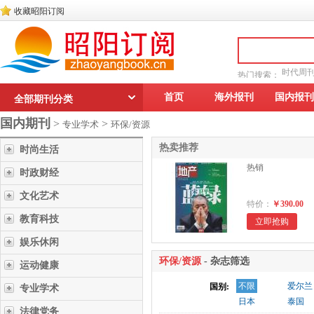
收藏昭阳订阅
时代周
热门搜索：
读者文摘
首页
海外报刊
国内报刊
全部期刊分类
国内期刊
>
>
专业学术
环保/资源
热卖推荐
时尚生活
热销
时政财经
文化艺术
特价：
￥390.00
教育科技
立即抢购
娱乐休闲
环保/资源
- 杂志筛选
运动健康
不限
爱尔兰
国别:
专业学术
日本
泰国
法律党务