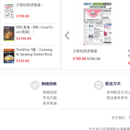
21世纪经济报道 /
¥780.00
BBC美食 / BBC Good Fo
od (英国） /
¥2196.00
NorthStar 5版：Listening
21世纪经济报道
N
& Speaking Student Book
S
¥780.00
¥780.00
Level 1 /
¥194.00
¥
NorthStar 5版：Reading
& Writing Student Book L
evel 1 /
¥194.00
购物指南
配送方式
购物流程
多种配送方式(
NorthStar 5版：Reading
常见问题
配送服务查询
& Writing Student Book L
联系客服
evel 2 /
¥194.00
包装与设计（中国） /
关于我们
¥390.00
北京市公安局朝阳分局备案编号11