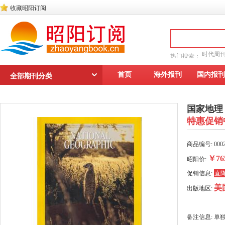
收藏昭阳订阅
时代周
热门搜索：
读者文摘
首页
海外报刊
国内报刊
全部期刊分类
国家地理 / 
特惠促销
商品编号: 0002
￥76
昭阳价:
促销信息:
直
美
出版地区:
备注信息: 单