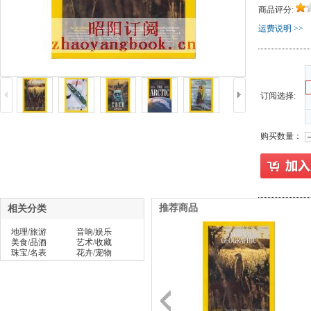
商品评分:
运费说明 >>
订阅选择:
购买数量：
推荐商品
相关分类
地理/旅游
音响/娱乐
美食/品酒
艺术/收藏
珠宝/名表
花卉/宠物