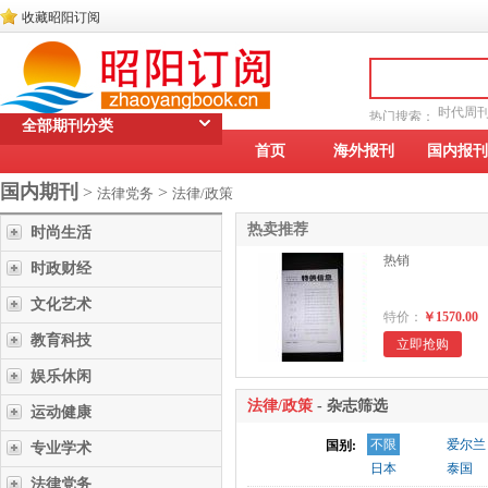
收藏昭阳订阅
时代周
热门搜索：
全部期刊分类
读者文摘
首页
海外报刊
国内报刊
国内期刊
>
>
法律党务
法律/政策
热卖推荐
时尚生活
热销
时政财经
文化艺术
特价：
￥1570.00
教育科技
立即抢购
娱乐休闲
法律/政策
- 杂志筛选
运动健康
不限
爱尔兰
国别:
专业学术
日本
泰国
法律党务