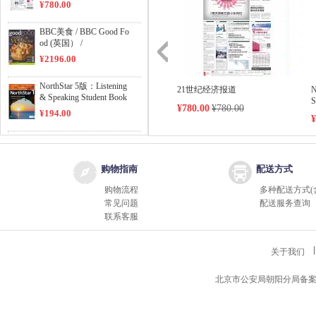
¥780.00
BBC美食 / BBC Good Fo
od (英国） /
¥2196.00
NorthStar 5版：Listening
21世纪经济报道
N
& Speaking Student Book
S
¥780.00
¥780.00
Level 1 /
¥194.00
¥
NorthStar 5版：Reading
& Writing Student Book L
evel 1 /
¥194.00
购物指南
配送方式
购物流程
多种配送方式(
NorthStar 5版：Reading
常见问题
配送服务查询
& Writing Student Book L
联系客服
evel 2 /
¥194.00
包装与设计（中国） /
关于我们
¥390.00
北京市公安局朝阳分局备案编号11
财富(亚太版) / Fortune
（Asia Ed) /