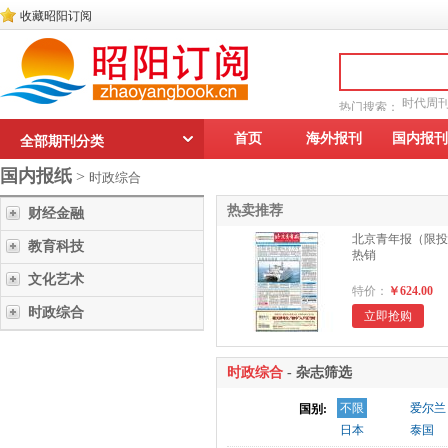
收藏昭阳订阅
时代周
热门搜索：
读者文摘
首页
海外报刊
国内报刊
全部期刊分类
国内报纸
>
时政综合
热卖推荐
财经金融
北京青年报（限投
教育科技
热销
文化艺术
特价：
￥624.00
时政综合
立即抢购
时政综合
- 杂志筛选
不限
爱尔兰
国别:
日本
泰国