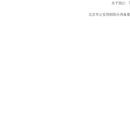
包装与设计（中国） /
关于我们
¥390.00
北京市公安局朝阳分局备案编号11
财富(亚太版) / Fortune
（Asia Ed) /
¥1060.00
财富(中文版) / Fortune /
¥540.00
财经（含年刊） /
¥1155.00
财经.哈佛商业评论（中
国） /
¥1119.10