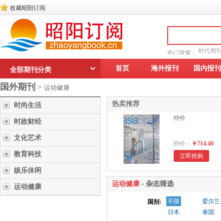
收藏昭阳订阅
时代周
热门搜索：
读者文摘
首页
海外报刊
国内报刊
全部期刊分类
国外期刊
>
运动健康
热卖推荐
时尚生活
特价
时政财经
文化艺术
特价：
￥714.40
教育科技
立即抢购
娱乐休闲
运动健康
- 杂志筛选
运动健康
不限
爱尔兰
国别:
日本
泰国