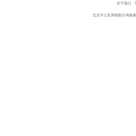
包装与设计（中国） /
关于我们
¥390.00
北京市公安局朝阳分局备案编号11
财富(亚太版) / Fortune
（Asia Ed) /
¥1060.00
财富(中文版) / Fortune /
¥540.00
财经（含年刊） /
¥1155.00
财经.哈佛商业评论（中
国） /
¥1119.10