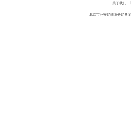
包装与设计（中国） /
关于我们
¥390.00
北京市公安局朝阳分局备案编号11
财富(亚太版) / Fortune
（Asia Ed) /
¥1060.00
财富(中文版) / Fortune /
¥540.00
财经（含年刊） /
¥1155.00
财经.哈佛商业评论（中
国） /
¥1119.10