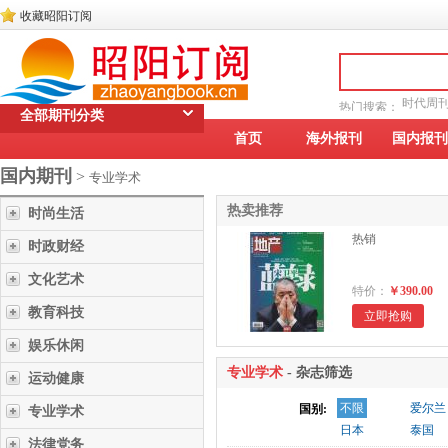
收藏昭阳订阅
时代周
热门搜索：
全部期刊分类
读者文摘
首页
海外报刊
国内报刊
国内期刊
>
专业学术
热卖推荐
时尚生活
热销
时政财经
文化艺术
特价：
￥390.00
教育科技
立即抢购
娱乐休闲
专业学术
- 杂志筛选
运动健康
不限
爱尔兰
国别:
专业学术
日本
泰国
法律党务