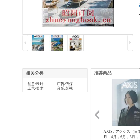
推荐商品
相关分类
创意/设计
广告/传媒
工艺/美术
音乐/影视
AXIS / アクシス（日本
月，4月，6月，8月，1