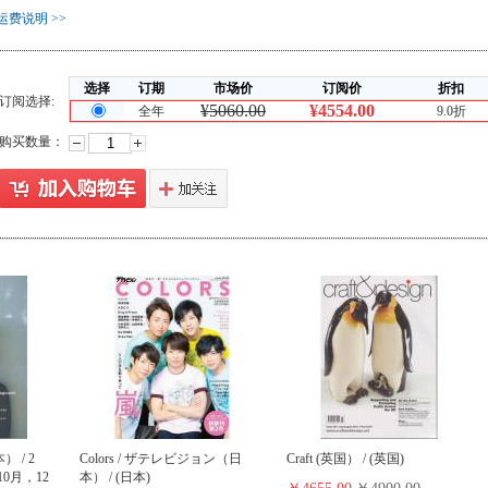
运费说明 >>
选择
订期
市场价
订阅价
折扣
订阅选择:
¥5060.00
¥4554.00
全年
9.0折
购买数量：
） / 2
Colors / ザテレビジョン（日
Craft (英国） / (英国)
0月，12
本） / (日本)