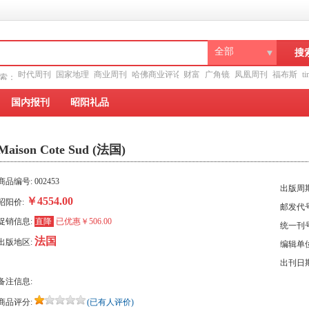
全部
搜
时代周刊
国家地理
商业周刊
哈佛商业评论
财富
广角镜
凤凰周刊
福布斯
ti
搜索：
摘
国内报刊
昭阳礼品
Maison Cote Sud (法国)
商品编号: 002453
出版周期
￥4554.00
昭阳价:
邮发代号
促销信息:
直降
已优惠￥506.00
统一刊号
法国
出版地区:
编辑单位: 
出刊日期
备注信息:
商品评分:
(已有人评价)