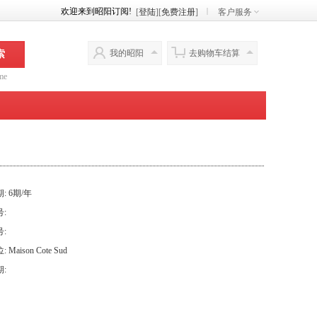
欢迎来到昭阳订阅!
[
登陆
][
免费注册
]
客户服务
我的昭阳
去购物车结算
索
me
: 6期/年
:
:
Maison Cote Sud
: