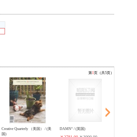
第
1
页（共5页）
DDN Design
Creative Quarterly （美国） / (美
DAMN° / (英国)
（意大利） /
国)